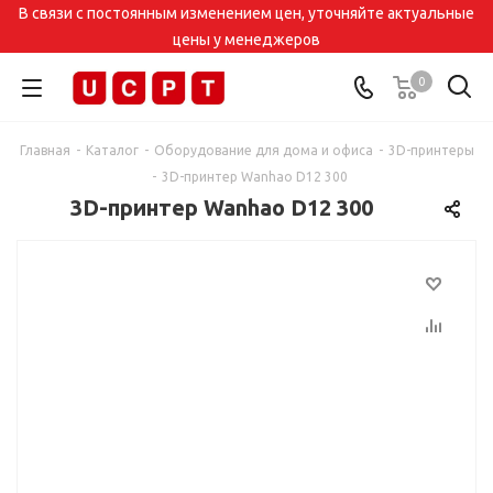
В связи с постоянным изменением цен, уточняйте актуальные
цены у менеджеров
0
Главная
-
Каталог
-
Оборудование для дома и офиса
-
3D-принтеры
-
3D-принтер Wanhao D12 300
3D-принтер Wanhao D12 300