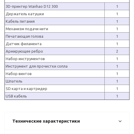
3D-принтер Wanhao D12 300
1
Держатель катушки
1
Кабель питания
1
Механизм подачи нити
1
Печатающая голова
1
Датчик филамента
1
Армирующее ребро
2
Набор инструментов
1
Инструмент для прочистки сопла
1
Набор винтов
1
Шпатель
1
SD карта и картридер
1
USB кабель
1
Технические характеристики