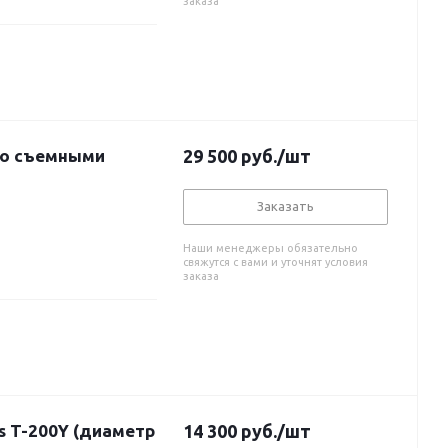
заказа
(со съемными
29 500
руб.
/шт
Заказать
Наши менеджеры обязательно
свяжутся с вами и уточнят условия
заказа
s T-200Y (диаметр
14 300
руб.
/шт