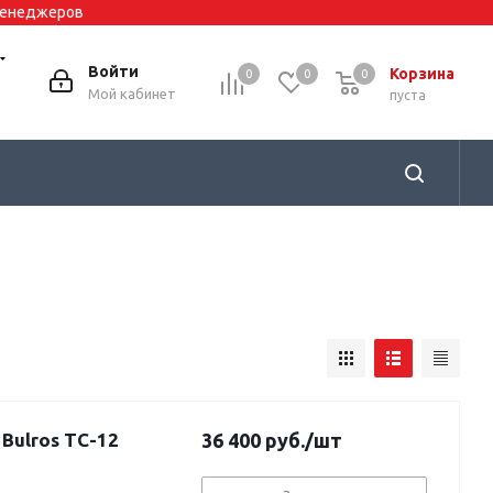
 менеджеров
Войти
Корзина
0
0
0
0
Мой кабинет
пуста
Bulros TC-12
36 400
руб.
/шт