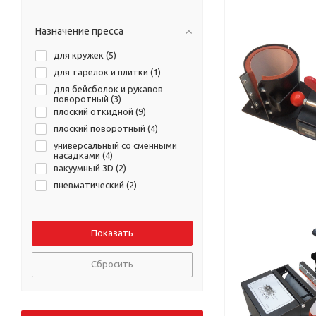
Назначение пресса
для кружек (
5
)
для тарелок и плитки (
1
)
для бейсболок и рукавов
поворотный (
3
)
плоский откидной (
9
)
плоский поворотный (
4
)
универсальный со сменными
насадками (
4
)
вакуумный 3D (
2
)
пневматический (
2
)
Сбросить