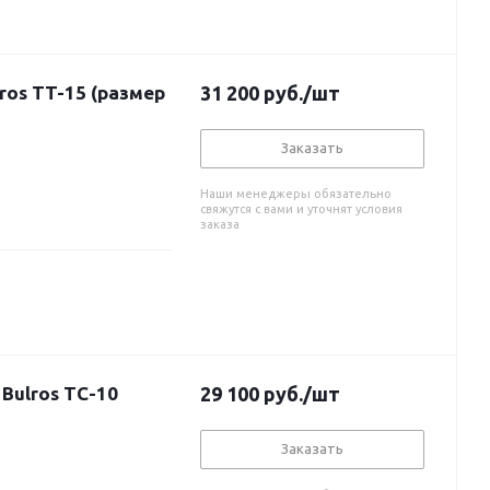
ros TT-15 (размер
31 200
руб.
/шт
Заказать
Наши менеджеры обязательно
свяжутся с вами и уточнят условия
заказа
Bulros TC-10
29 100
руб.
/шт
Заказать