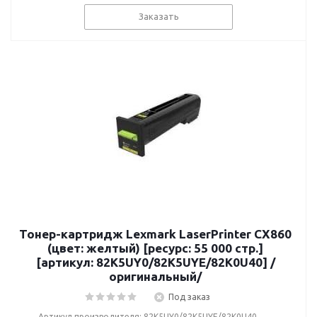
Заказать
Тонер-картридж Lexmark LaserPrinter CX860
(цвет: желтый) [ресурс: 55 000 стр.]
[артикул: 82K5UY0/82K5UYE/82K0U40] /
оригинальный/
Под заказ
Артикул производителя: 82K5UY0/82K5UYE/82K0U40