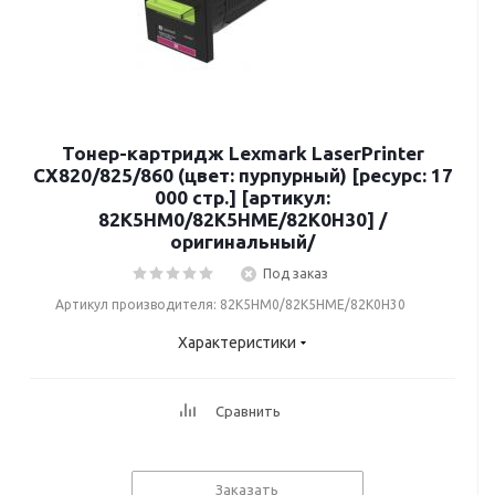
Тонер-картридж Lexmark LaserPrinter
CX820/825/860 (цвет: пурпурный) [ресурс: 17
000 стр.] [артикул:
82K5HM0/82K5HME/82K0H30] /
оригинальный/
Под заказ
Артикул производителя: 82K5HM0/82K5HME/82K0H30
Характеристики
Сравнить
Заказать