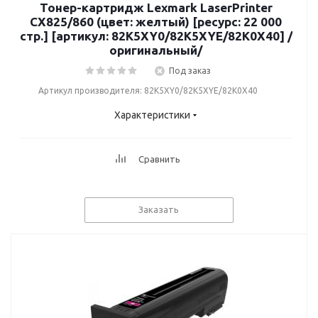
Тонер-картридж Lexmark LaserPrinter
CX825/860 (цвет: желтый) [ресурс: 22 000
стр.] [артикул: 82K5XY0/82K5XYE/82K0X40] /
оригинальный/
Под заказ
Артикул производителя: 82K5XY0/82K5XYE/82K0X40
Характеристики
Сравнить
Заказать