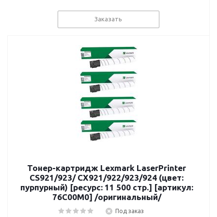
Заказать
Тонер-картридж Lexmark LaserPrinter
CS921/923/ CX921/922/923/924 (цвет:
пурпурный) [ресурс: 11 500 стр.] [артикул:
76C00M0] /оригинальный/
Под заказ