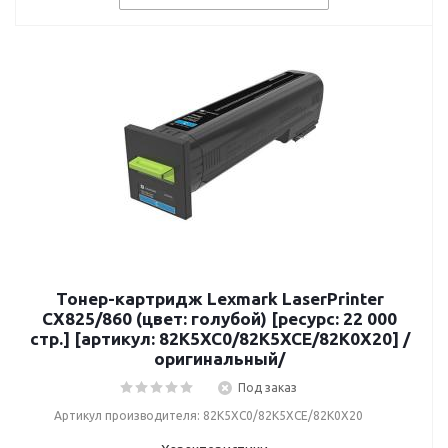
Тонер-картридж Lexmark LaserPrinter
CX825/860 (цвет: голубой) [ресурс: 22 000
стр.] [артикул: 82K5XC0/82K5XCE/82K0X20] /
оригинальный/
Под заказ
Артикул производителя: 82K5XC0/82K5XCE/82K0X20