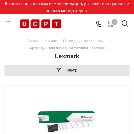
В связи с постоянным изменением цен, уточняйте актуальные
цены у менеджеров
0
Главная
-
Каталог
-
Расходные материалы
-
Картриджи для печатной техники
-
Lexmark
Lexmark
Фильтр