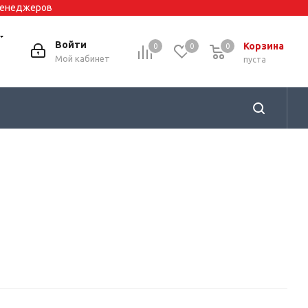
 менеджеров
Войти
Корзина
0
0
0
0
Мой кабинет
пуста