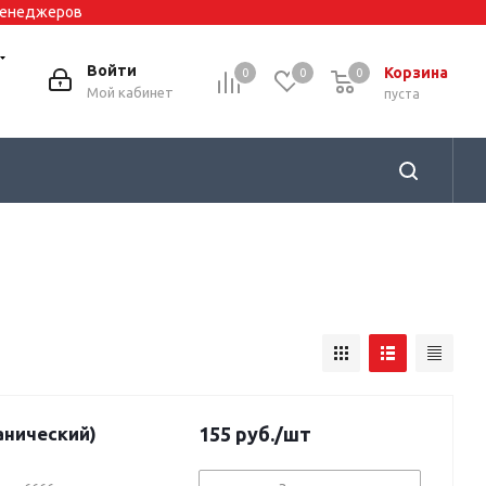
 менеджеров
Войти
Корзина
0
0
0
0
Мой кабинет
пуста
анический)
155
руб.
/шт