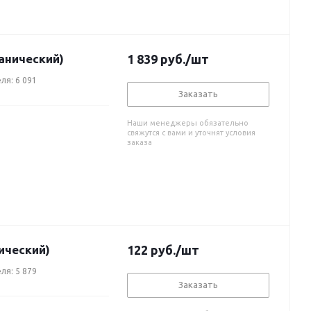
анический)
1 839
руб.
/шт
ля: 6 091
Заказать
Наши менеджеры обязательно
свяжутся с вами и уточнят условия
заказа
ический)
122
руб.
/шт
ля: 5 879
Заказать