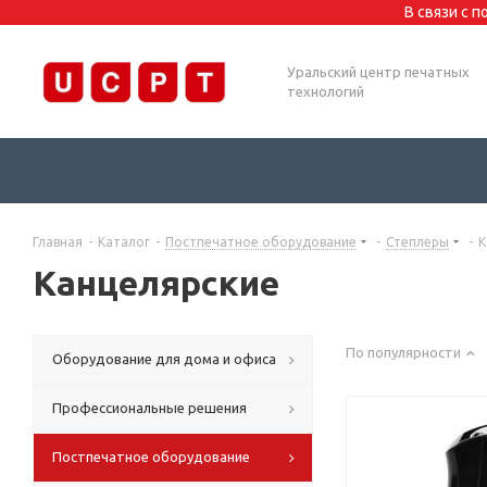
В связи с 
Уральский центр печатных
технологий
Главная
-
Каталог
-
Постпечатное оборудование
-
Степлеры
-
К
Канцелярские
По популярности
Оборудование для дома и офиса
Профессиональные решения
Постпечатное оборудование