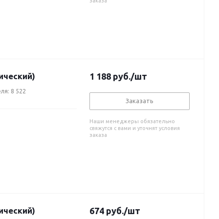
заказа
ический)
1 188
руб.
/шт
ля: 8 522
Заказать
Наши менеджеры обязательно
свяжутся с вами и уточнят условия
заказа
ический)
674
руб.
/шт