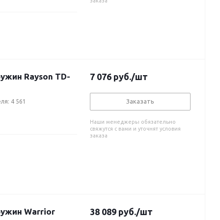
заказа
ужин Rayson TD-
7 076
руб.
/шт
Заказать
ля: 4 561
Наши менеджеры обязательно
свяжутся с вами и уточнят условия
заказа
ужин Warrior
38 089
руб.
/шт