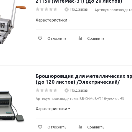
21150 (WireMac-31) (до 20 листов)
Под заказ
Артикул производите
Характеристики
Отложить
Сравнить
Брошюровщик для металлических пру
(до 120 листов) /Электрический/
Под заказ
Артикул производителя: BB-D-MeB-Y310-yes-rou-El
Характеристики
Отложить
Сравнить