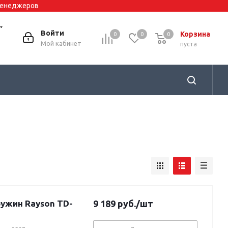
 менеджеров
Войти
Корзина
0
0
0
0
Мой кабинет
пуста
ужин Rayson TD-
9 189
руб.
/шт