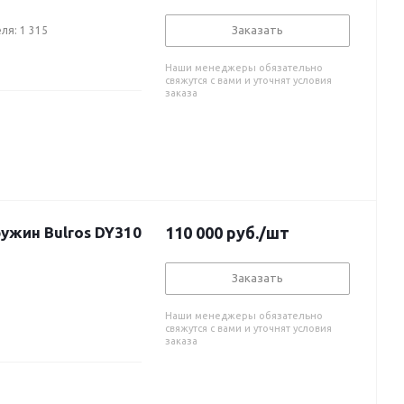
Заказать
ля: 1 315
Наши менеджеры обязательно
свяжутся с вами и уточнят условия
заказа
жин Bulros DY310
110 000
руб.
/шт
Заказать
Наши менеджеры обязательно
свяжутся с вами и уточнят условия
заказа