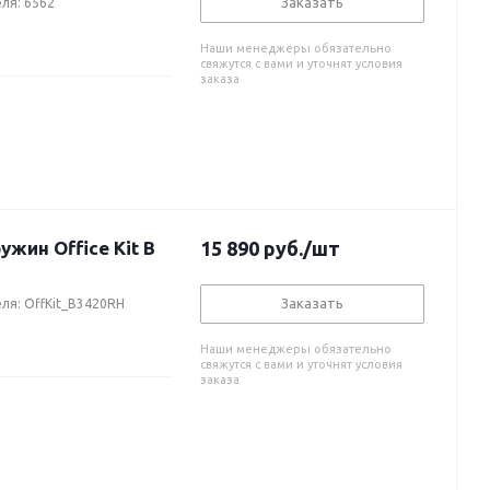
Заказать
ля: 6562
Наши менеджеры обязательно
свяжутся с вами и уточнят условия
заказа
ин Office Kit B
15 890
руб.
/шт
Заказать
ля: OffKit_B3420RH
Наши менеджеры обязательно
свяжутся с вами и уточнят условия
заказа