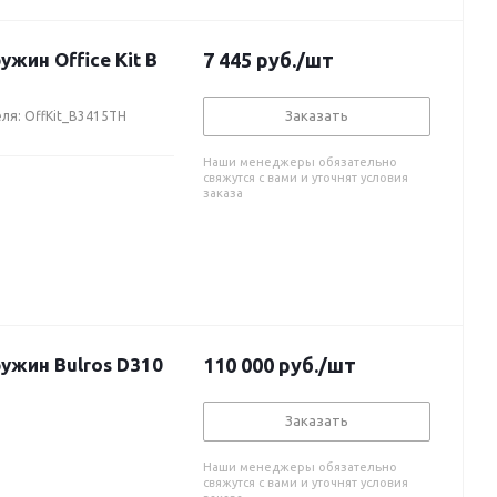
ин Office Kit B
7 445
руб.
/шт
Заказать
ля: OffKit_B3415TH
Наши менеджеры обязательно
свяжутся с вами и уточнят условия
заказа
жин Bulros D310
110 000
руб.
/шт
Заказать
Наши менеджеры обязательно
свяжутся с вами и уточнят условия