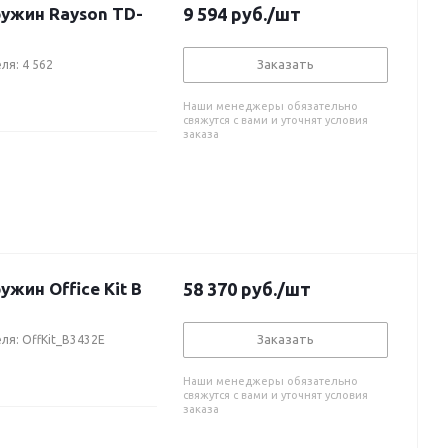
ужин Rayson TD-
9 594
руб.
/шт
Заказать
ля: 4 562
Наши менеджеры обязательно
свяжутся с вами и уточнят условия
заказа
ин Office Kit B
58 370
руб.
/шт
Заказать
ля: OffKit_B3432E
Наши менеджеры обязательно
свяжутся с вами и уточнят условия
заказа