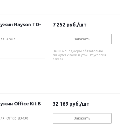
ужин Rayson TD-
7 252
руб.
/шт
Заказать
ля: 4 967
Наши менеджеры обязательно
свяжутся с вами и уточнят условия
заказа
ин Office Kit B
32 169
руб.
/шт
Заказать
ля: OffKit_B3430