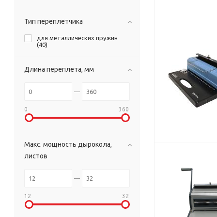
Тип переплетчика
для металлических пружин
(
40
)
Длина переплета, мм
0
360
Макс. мощность дырокола,
листов
12
32