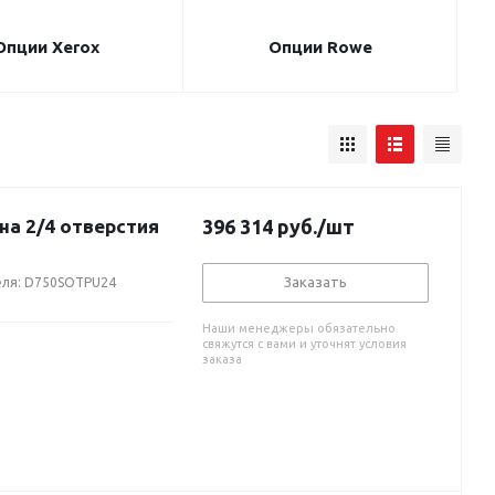
Опции Xerox
Опции Rowe
а 2/4 отверстия
396 314
руб.
/шт
Заказать
еля: D750SOTPU24
Наши менеджеры обязательно
свяжутся с вами и уточнят условия
заказа