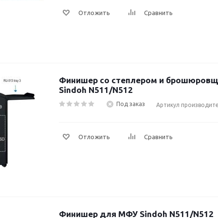
Отложить
Сравнить
Финишер со степлером и брошюров
Sindoh N511/N512
Под заказ
Артикул производите
Отложить
Сравнить
Финишер для МФУ Sindoh N511/N512