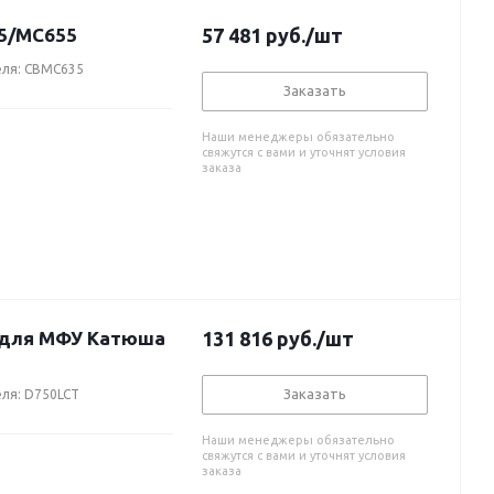
5/MC655
57 481
руб.
/шт
еля: CBMC635
Заказать
Наши менеджеры обязательно
свяжутся с вами и уточнят условия
заказа
в для МФУ Катюша
131 816
руб.
/шт
Заказать
ля: D750LCT
Наши менеджеры обязательно
свяжутся с вами и уточнят условия
заказа