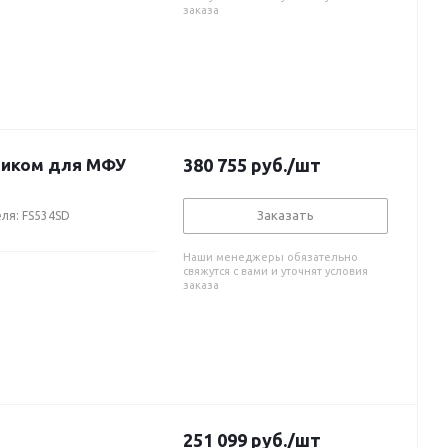
заказа
щиком для МФУ
380 755
руб.
/шт
Заказать
ля: FS534SD
Наши менеджеры обязательно
свяжутся с вами и уточнят условия
заказа
251 099
руб.
/шт