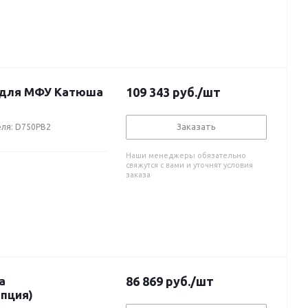
в для МФУ Катюша
109 343
руб.
/шт
Заказать
еля: D750PB2
Наши менеджеры обязательно
свяжутся с вами и уточнят условия
заказа
а
86 869
руб.
/шт
пция)