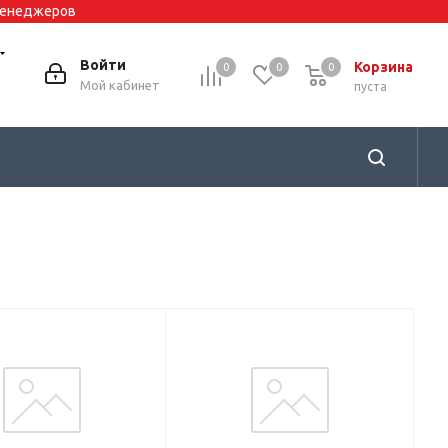
 менеджеров
Войти
Корзина
0
0
0
0
Мой кабинет
пуста