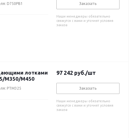
Заказать
еля: D750PB1
Наши менеджеры обязательно
свяжутся с вами и уточнят условия
заказа
одающими лотками
97 242
руб.
/шт
25/M350/M450
Заказать
еля: PTM325
Наши менеджеры обязательно
свяжутся с вами и уточнят условия
заказа