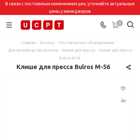
В связи с постоянным изменением цен, уточняйте актуальные
цены у менеджеров
0
Главная
-
Каталог
-
Постпечатное оборудование
-
Для производства значков
-
Клише для пресса
-
Клише для пресса
Bulros M-56
Клише для пресса Bulros M-56