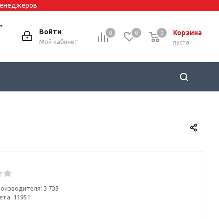
 менеджеров
Войти
Корзина
0
0
0
0
Мой кабинет
пуста
роизводителя:
3 735
ета: 11951