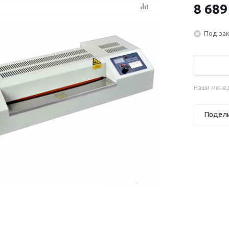
8 689
Под за
Наши менед
Подел