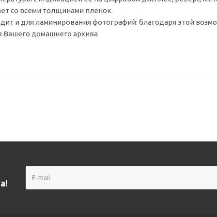
ает со всеми толщинами пленок.
дит и для ламинирования фотографий: благодаря этой возм
з Вашего домашнего архива
а!