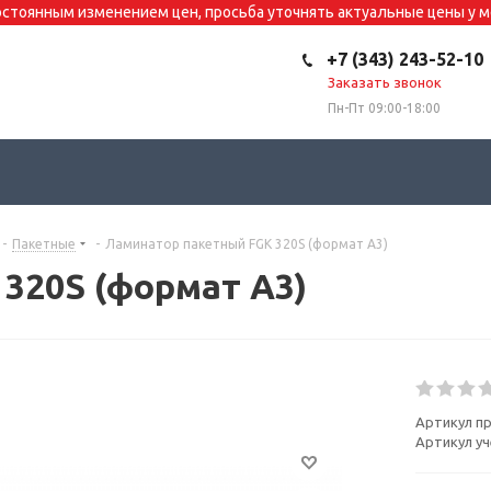
постоянным изменением цен, просьба уточнять актуальные цены у
+7 (343) 243-52-10
Заказать звонок
Пн-Пт 09:00-18:00
-
Пакетные
-
Ламинатор пакетный FGK 320S (формат А3)
320S (формат А3)
Артикул п
Артикул уч