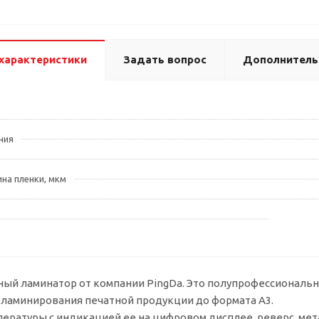
 характеристики
Задать вопрос
Дополнитель
ния
на пленки, мкм
ный ламинатор от компании PingDa. Это полупрофессиональн
 ламинирования печатной продукции до формата А3.
ературы с индикацией ее на цифровом дисплее, реверс, мета