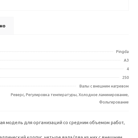
но
Pingda
A3
4
250
Валы с внешним нагревом
Реверс, Регулировка температуры, Холодное ламинирование,
Фольгирование
ая модель для организаций со средним объемом работ,
ллический корпус, четыре вала (два из них с внешним