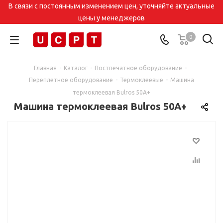
В связи с постоянным изменением цен, уточняйте актуальные
цены у менеджеров
0
Главная
-
Каталог
-
Постпечатное оборудование
-
Переплетное оборудование
-
Термоклеевые
-
Машина
термоклеевая Bulros 50A+
Машина термоклеевая Bulros 50A+