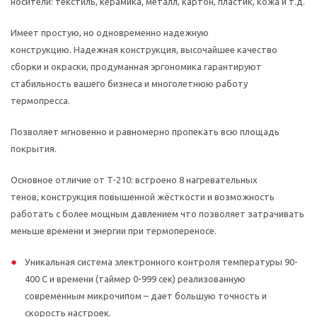
носители: текстиль, керамика, металл, картон, пластик, кожа и т.д.
Имеет простую, но одновременно надежную
конструкцию.
Надежная конструкция, высочайшее качество
сборки и окраски, продуманная эргономика гарантируют
стабильность вашего бизнеса и многолетнюю работу
термопресса.
Позволяет мгновенно и равномерно пропекать всю площадь
покрытия.
Основное отличие от T-210:
встроено 8 нагревательных
тенов
,
конструкция повышенной жёсткости и возможность
работать с более мощным давлением что позволяет затрачивать
меньше времени и энергии при термопереносе.
Уникальная система электронного контроля температуры 90-
400 С и времени (таймер 0-999 сек) реализованную
современным микрочипом – дает большую точность и
скорость настроек.