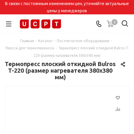
В связи с постоянным изменением цен, уточняйте актуальные
цены у менеджеров
0
Главная
-
Каталог
-
Постпечатное оборудование
-
Пресса для термопереноса
-
Термопресс плоский откидной Bulros T-
220 (размер нагревателя 380х380 мм)
Термопресс плоский откидной Bulros
T-220 (размер нагревателя 380х380
мм)