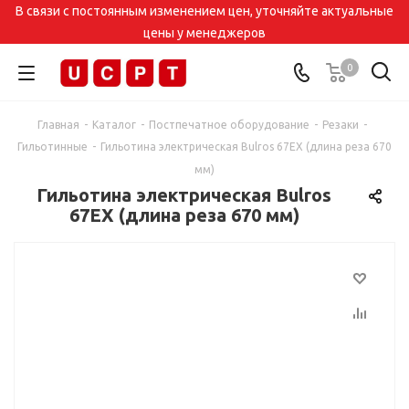
В связи с постоянным изменением цен, уточняйте актуальные
цены у менеджеров
0
Главная
-
Каталог
-
Постпечатное оборудование
-
Резаки
-
Гильотинные
-
Гильотина электрическая Bulros 67EX (длина реза 670
мм)
Гильотина электрическая Bulros
67EX (длина реза 670 мм)