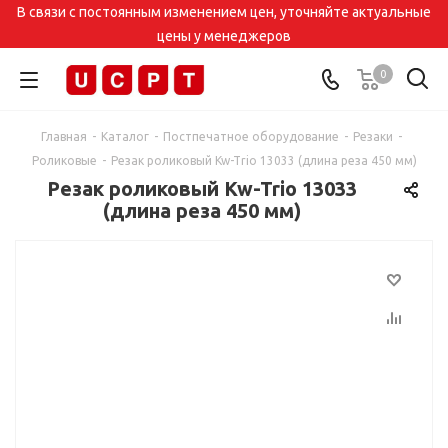
В связи с постоянным изменением цен, уточняйте актуальные
цены у менеджеров
0
Главная
-
Каталог
-
Постпечатное оборудование
-
Резаки
-
Роликовые
-
Резак роликовый Kw-Trio 13033 (длина реза 450 мм)
Резак роликовый Kw-Trio 13033
(длина реза 450 мм)