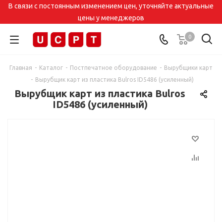
В связи с постоянным изменением цен, уточняйте актуальные
цены у менеджеров
0
Главная
-
Каталог
-
Постпечатное оборудование
-
Вырубщики карт
-
Вырубщик карт из пластика Bulros ID5486 (усиленный)
Вырубщик карт из пластика Bulros
ID5486 (усиленный)