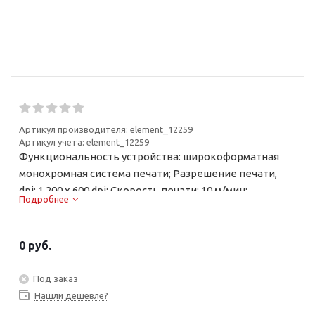
Артикул производителя:
element_12259
Артикул учета: element_12259
Функциональность устройства: широкоформатная
монохромная система печати; Разрешение печати,
dpi: 1 200 х 600 dpi; Скорость печати: 10 м/мин;
Подробнее
Ширина рулона: 279 мм – 914 мм
0 руб.
Под заказ
Нашли дешевле?