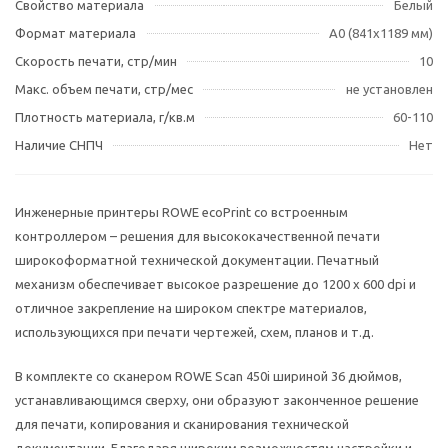
Свойство материала
Белый
Формат материала
A0 (841x1189 мм)
Скорость печати, стр/мин
10
Макс. объем печати, стр/мес
не установлен
Плотность материала, г/кв.м
60-110
Наличие СНПЧ
Нет
Инженерные принтеры ROWE ecoPrint со встроенным
контроллером
– решения для высококачественной печати
широкоформатной технической документации.
Печатный
механизм обеспечивает высокое разрешение до 1200 х 600 dpi и
отличное закрепление на широком спектре материалов,
использующихся при печати чертежей, схем, планов и т.д.
В комплекте со сканером
ROWE Scan 450i шириной 36 дюймов
,
устанавливающимся сверху, они образуют законченное решение
для печати, копирования и сканирования технической