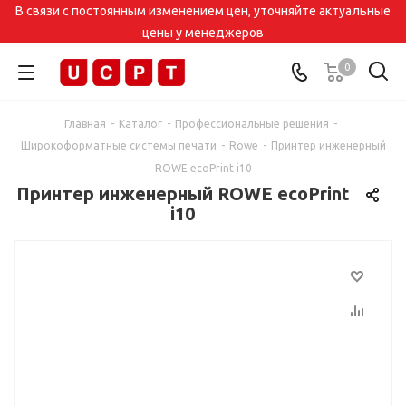
В связи с постоянным изменением цен, уточняйте актуальные
цены у менеджеров
0
Главная
-
Каталог
-
Профессиональные решения
-
Широкоформатные системы печати
-
Rowe
-
Принтер инженерный
ROWE ecoPrint i10
Принтер инженерный ROWE ecoPrint
i10